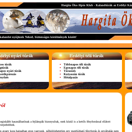
Hargita Öko Alpin Klub - Kalandtúrák az Erdélyi Ká
 kalandot nyújtunk Neked,
biztonságos körülmények között
!
os túrák
Többnapos téli túrák
gtúrák
Egynapos téli túrák
pos nyári túrák
Túrasízés
kerékpározás
Kutyaszán túrák
rnyőzés
Hótalpazás
ról
eginkább használhatónak a fejlámpák bizonyultak, ezek közül is a kettős fényforrással ellátott
terjedtebbek.
án avagy kora hajnalban uton vagyunk, nélkülözhetetlen egy megbízható fényforrás és egyáltalán nem