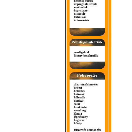
hasznos ötletek
impregnáló szerek
szakboltok
hegymászó
kisszótár
technikai
információk
vendégoldal
élmény-beszámolók
alap túrafelszerelés
öltözet
bakancs
hátizsák
hálózsák
derékalj
sátor
főzőkészlet
szemüveg
lámpa
jégcsákány
hágóvas
hótalp
felszerelés kölcsönzése