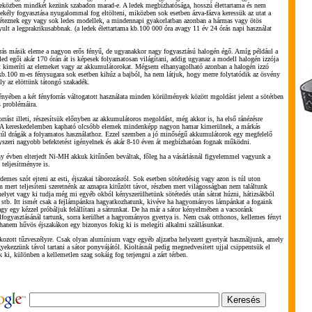
eközben mindkét kezünk szabadon marad-e. A ledek megbízhatósága, hosszú élettartama és nem
sekély fogyasztása nyugalommal fog eltölteni, miközben sok esetben ázva-fázva keressük az utat a
éteznek egy vagy sok ledes modellek, a mindennapi gyakorlatban azonban a hármas vagy ötös
ult a legprakrikusabbnak. (a ledek élettartama kb.100 000 óra avagy 11 év 24 órás napi használat
rrás másik eleme a nagyon erős fényű, de ugyanakkor nagy fogyasztású halogén égő. Amíg például a
led egői akár 170 órán át is képesek folyamatosan világítani, addig ugyanaz a modell halogén izzója
tt kimeríti az elemeket vagy az akkumulátorokat. Mégsem elhanyagolható azonban a halogén izzó
 kb.100 m-es fénysugara sok esetben kihúz a bajból, ha nem látjuk, hogy merre folytatódik az ösvény
y az elöttünk tátongó szakadék.
ényében a két fényforrás váltogatott használata minden körülmények között mgoldást jelent a sötétben
s problémáira.
rrást illeti, részesítsük előnyben az akkumulátoros megoldást, még akkor is, ha első ránézésre
. A kereskedelemben kapható olcsóbb elemek mindenképp nagyon hamar kimerülnek, a márkás
l drágák a folyamatos használathoz. Ezzel szemben a jó minőségű akkumulátorok egy megfelelő
gyszeri nagyobb befektetést igényelnek és akár 8-10 éven át megbízhatóan fognak működni.
y évben elterjedt Ni-MH akkuk kitűnően beváltak, főleg ha a vásárlásnál figyelemmel vagyunk a
teljesítményre is.
demes szót ejteni az esti, éjszakai táborozásról. Sok esetben sötétedésig vagy azon is túl uton
 mert teljesíteni szeretnénk az aznapra kitűzött távot, részben mert világosságban nem találtunk
helyet vagy ki tudja még mi egyéb okból kényszerülhetünk sötétedés után sátrat húzni, hátizsákból
, stb. Itt ismét csak a fejlámpánkra hagyatkozhatunk, kivéve ha hagyományos lámpánkat a fogaink
agy egy kézzel próbáljuk felállítani a sátrunkat. De ha már a sátor kényelmében a vacsoránk
elfogyasztásánál tartunk, sorra kerülhet a hagyományos gyertya is. Nem csak otthonos, kellemes fényt
, hanem hűvös éjszakákon egy bizonyos fokig ki is melegíti alkalmi szállásunkat.
kozott tűzveszélyre. Csak olyan alumínium vagy egyéb aljzatba helyezett gyertyát használjunk, amely
igyekezzünk távol tartani a sátor ponyvájától. Kioltásnál pedig megnedvesített ujjal csippentsük el
 ki, különben a kellemetlen szag sokáig fog terjengni a zárt térben.