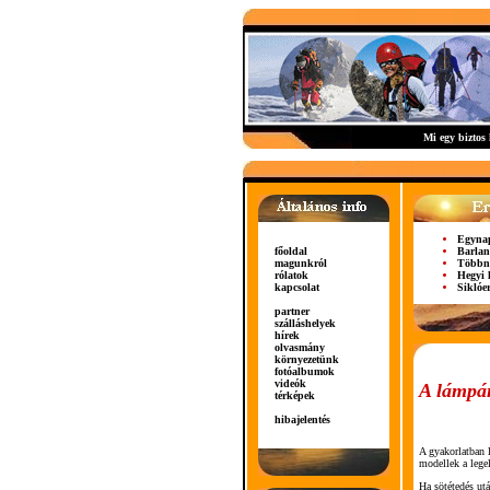
Mi egy biztos
Egynap
főoldal
Barlan
magunkról
Többna
rólatok
Hegyi 
kapcsolat
Siklóe
partner
szálláshelyek
hírek
olvasmány
környezetünk
fotóalbumok
videók
A lámpá
térképek
hibajelentés
A gyakorlatban l
modellek a legel
Ha sötétedés ut