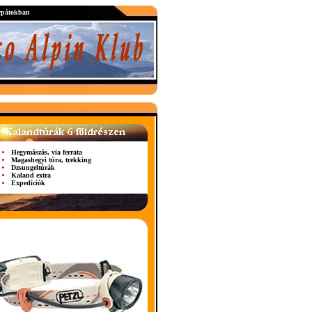
rpátokban
Hegymászás, via ferrata
Magashegyi túra, trekking
Dzsungeltúrák
Kaland extra
Expedícíók