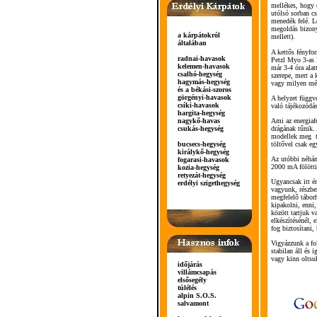
mellékes, hogy 
utólsó sorban c
menedék felé. L
megoldás bizony
a kárpátokról
mellett).
általában
A kettős fényfo
radnai-havasok
Petzl Myo 3-as 
kelemen-havasok
már 3-4 óra ala
csalhó-hegység
szerepe, mert a
hagymás-hegység
vagy milyen mél
és a békási-szoros
görgényi-havasok
A helyzet függv
csíki-havasok
való tájékozódá
hargita-hegység
nagykő-havas
Ami az energiafo
csukás-hegység
drágának tűnik
modellek meg tú
bucsecs-hegység
töltővel csak e
királykő-hegység
Az utóbbi néhán
fogarasi-havasok
2000 mA fölötti 
kozia-hegység
retyezát-hegység
Ugyancsak itt ér
erdélyi szigethegység
vagyunk, részben
megfelelő tábor
kipakolni, enni
között tartjuk v
elkészítésénél, 
fog biztosítani
Vigyázzunk a fo
stabilan áll és 
vagy kinn oltsuk
időjárás
villámcsapás
elsősegély
túlélés
alpin S.O.S.
salvamont