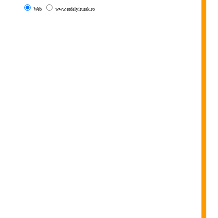
Web
www.erdelyiturak.ro