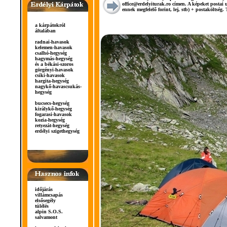
office@erdelyiturak.ro
címen. A képeket postai u
ennek megfelelő forint, lej, stb) + postaköltsé
a kárpátokról
általában
radnai-havasok
kelemen-havasok
csalhó-hegység
hagymás-hegység
és a békási-szoros
görgényi-havasok
csíki-havasok
hargita-hegység
nagykő-havas
csukás-
hegység
bucsecs-hegység
királykő-hegység
fogarasi-havasok
kozia-hegység
retyezát-hegység
erdélyi szigethegység
időjárás
villámcsapás
elsősegély
túlélés
alpin S.O.S.
salvamont