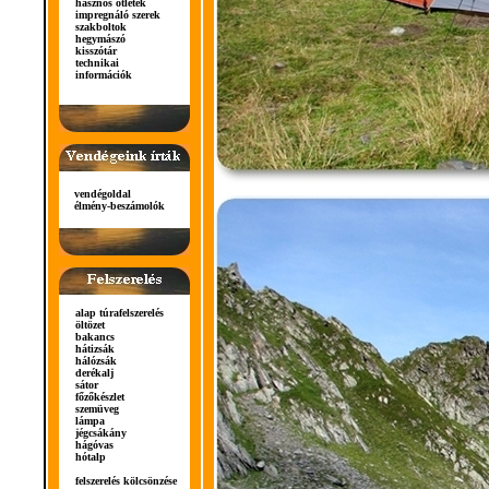
hasznos ötletek
impregnáló szerek
szakboltok
hegymászó
kisszótár
technikai
információk
vendégoldal
élmény-beszámolók
alap túrafelszerelés
öltözet
bakancs
hátizsák
hálózsák
derékalj
sátor
főzőkészlet
szemüveg
lámpa
jégcsákány
hágóvas
hótalp
felszerelés kölcsönzése