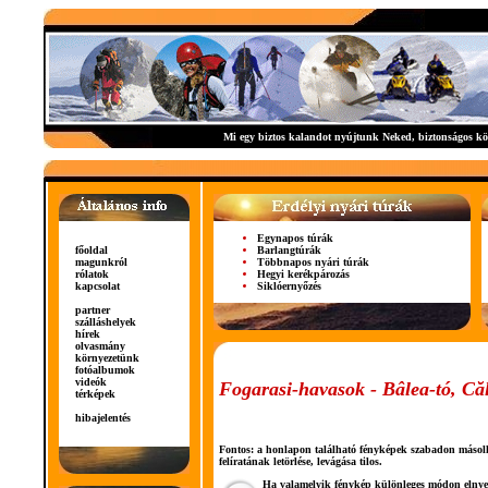
Mi egy biztos kalandot nyújtunk Neked,
biztonságos k
Egynapos túrák
főoldal
Barlangtúrák
magunkról
Többnapos nyári túrák
rólatok
Hegyi kerékpározás
kapcsolat
Siklóernyőzés
partner
szálláshelyek
hírek
olvasmány
környezetünk
fotóalbumok
videók
Fogarasi-havasok - Bâlea-tó, Că
térképek
hibajelentés
Fontos: a honlapon található fényképek szabadon másolhat
felíratának letörlése, levágása tilos.
Ha valamelyik fénykép különleges módon elnyerte